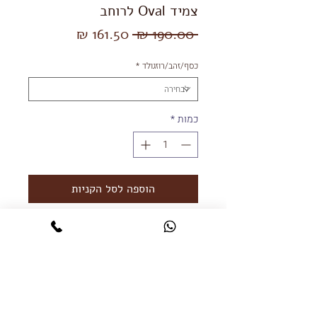
צמיד Oval לרוחב
מחיר
מחיר
 ‏190.00 ‏₪ 
רגיל
מבצע
כסף/זהב/רוזגולד
*
כמות
*
הוספה לסל הקניות
קנייה מהירה
שמירה על התכשיט:
תכשיטים בציפוי זהב נשחקים עם הזמן.