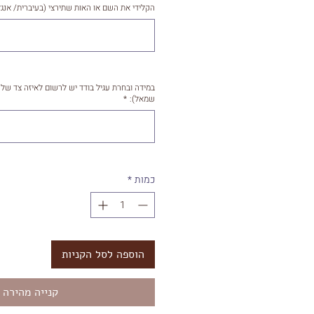
הקלידי את השם או האות שתירצי (בעיברית/ אנגל
במידה ובחרת עגיל בודד יש לרשום לאיזה צד של הא
שמאל):
*
כמות
*
הוספה לסל הקניות
קנייה מהירה