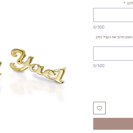
ית):
*
0/500
וזן תירצי את העגיל (ימין,
0/500