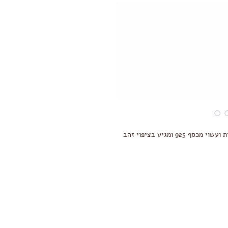
עגילי שם/ אות בעיצוב אישי מעוצב בהזמנה אישית ועשוי מכסף 925 ומגיע בציפוי זהב