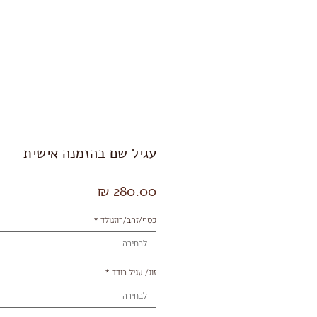
Shop
תכשיטי גברים
עגיל שם בהזמנה אישית
מחיר
כסף/זהב/רוזגולד
*
לבחירה
זוג/ עגיל בודד
*
לבחירה