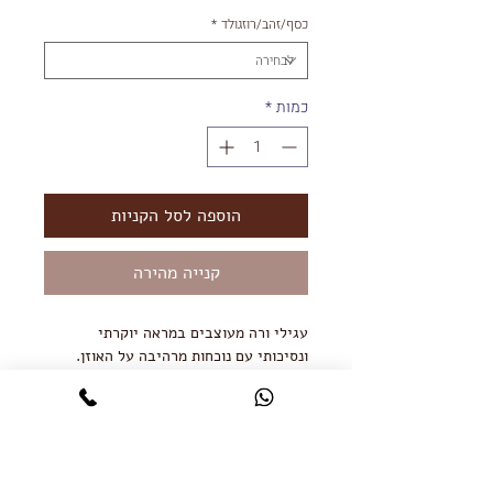
כסף/זהב/רוזגולד
*
כמות
*
הוספה לסל הקניות
קנייה מהירה
עגילי ורה מעוצבים במראה יוקרתי
ונסיכותי עם נוכחות מרהיבה על האוזן.
העגיל עשוי מכסף 925 בשיבוץ זירקונים
ברמת גימור 5A
העגיל מגיע גם בציפוי זהב אדום וצהוב.