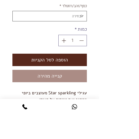
כסף/זהב/רוזגולד
*
כמות
*
הוספה לסל הקניות
קנייה מהירה
עגילי Star sparkling מעוצבים ביופי
מרהיב ועם נוכחות על האוזן.
העגילים עשויים מכסף 925 ומגיעים בציפוי
זהב אדום וצהוב 2 מיקרון ו-14K.
שמירה על התכשיט: