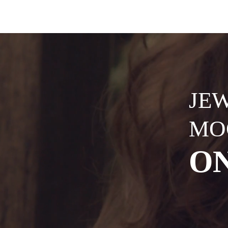
HOME
ABOUT
JE
MO
O