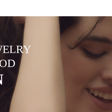
SHOP
SALE
QUESTIONS & ANSWERS
WELRY
OD
N