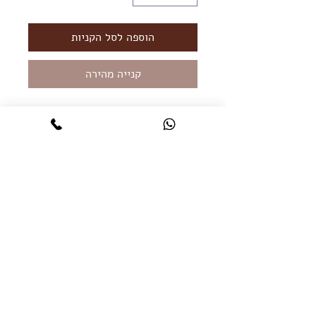
הוספה לסל הקניות
קנייה מהירה
שרשרת
מעוצבת במראה מרהיב ויוקרתי.
השרשרת עשויה מכסף 925 עם תליון דג זז
עם אמייל צבעוני ושיבוץ זירקונים עדינים.
השרשרת מגיעה בציפוי זהב אדום וצהוב
18k.
אורך השרשרת 50 ס״מ
שרשרת הארכה 10 ס״מ
שמירה על התכשיט:
תכשיטים בציפוי זהב נשחקים עם הזמן.
זמן השחיקה משתנה מאחד לשני בהתאם
לחומציות שיש בעור. ניתן לנקות את