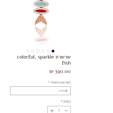
שרשרת colorful, sparkle
fish
מחיר
כסף/זהב/רוזגולד
*
כמות
*