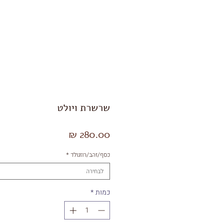
Shop
תכשיטי גברים
שרשרת ויולט
מחיר
כסף/זהב/רוזגולד
*
לבחירה
כמות
*