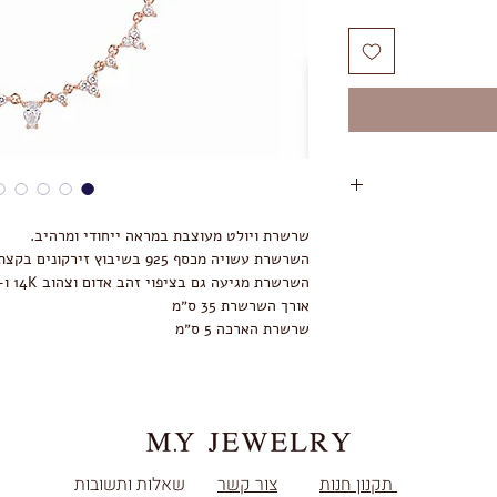
 זמן השחיקה משתנה
שרשרת ויולט מעוצבת במראה ייחודי ומרהיב.
ניתן לנקות את
השרשרת עשויה מכסף 925 בשיבוץ זירקונים בקצת איכות 5A.
קבלת המשלוח.
השרשרת מגיעה גם בציפוי זהב אדום וצהוב 14K ו-2 מיקרון.
להימנע ממגע ישיר של
אורך השרשרת 35 ס״מ
ה לך אחריות של שנה
שרשרת הארכה 5 ס״מ
האחריות אינה תקפה
ימוש לא סביר.
ה מחומציות הגוף
האמור לעיל.
תקנון חנות
צור קשר
שאלות ותשובות