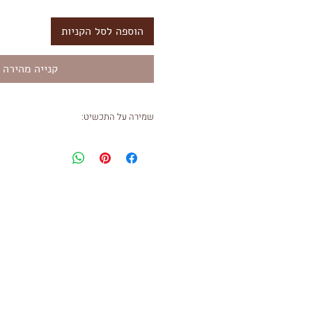
הוספה לסל הקניות
קנייה מהירה
שמירה על התכשיט:
תכשיטים בציפוי זהב נשחקים עם הזמן.
מאחד לשני בהתאם לחומציות שיש בעור. 
התכשיט עם מטלית מיוחדת שמקבלים ב
לשמירה על התכשיט לאורך זמן, מומלץ 
בשמים, מוצרי קוסמטיקה ואיפור. מעניק
מיום הרכישה, בהצגת חשבונית הקניה. 
במקרים הבאים:
שבר או קרע בתכשיט שנעשה כתוצאה מש
שריטות, אובדן או גניבה.
בלאי טבעי שעלול לקרות עם הזמן כתוצא
שמשתנה מאדם לאדם ו/או מגע ישיר של 