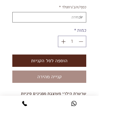
כסף/זהב/רוזגולד
*
כמות
*
הוספה לסל הקניות
קנייה מהירה
שרשרת הילרי מעוצבת מפנינים סיניות
שחורות גודל 10 ממ בעל מראה ייחודי עם
חרוזי כסף וחרוזי רונדל מכסף בשיבוץ
זרקונים.
השרשרת מגיעה גם בזהב.
אורך השרשרת 35 ס״מ
שרשרת הארכה 5 ס״מ