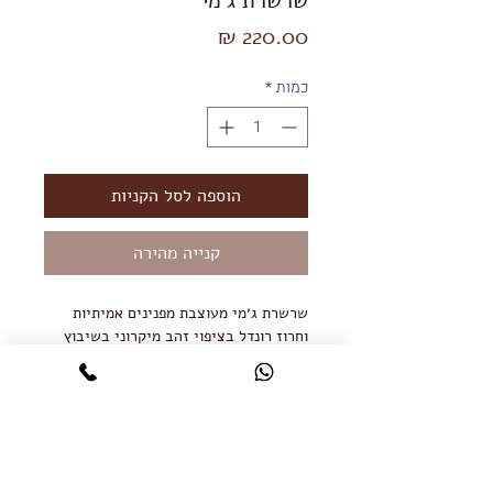
שרשרת ג׳מי
מחיר
כמות
*
הוספה לסל הקניות
קנייה מהירה
שרשרת ג׳מי מעוצבת מפנינים אמיתיות
וחרוז רונדל בציפוי זהב מיקרוני בשיבוץ
זרקונים.
שרשרת ג׳מי בעלת מראה ייחודי ומרהיב
אשר תשתלב עם כל שרשרת נוספת ותשדרג
כל לבוש והופעה.
אורך שרשרת 35 ס״מ
שרשרת הארכה 5 ס״מ