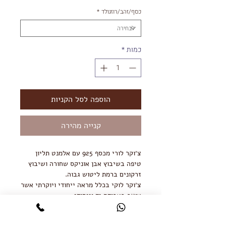
כסף/זהב/רוזגולד
*
כמות
*
הוספה לסל הקניות
קנייה מהירה
צ׳וקר לורי מכסף 925 עם אלמנט תליון
טיפה בשיבוץ אבן אוניקס שחורה ושיבוץ
זרקונים ברמת ליטוש גבוה.
צ׳וקר לוקי בכלל מראה ייחודי ויוקרתי אשר
עוצב בעבודת יד וייחודי.
השרשרת מגיעה בציפוי זהב אדום וזהב
צהוב 18K