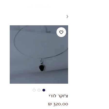
צ׳וקר לורי
מחיר