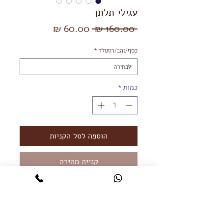
עגילי תלתן
מחיר
מחיר
 ‏160.00 ‏₪ 
רגיל
מבצע
כסף/זהב/רוזגולד
*
כמות
*
הוספה לסל הקניות
קנייה מהירה
עגילי תלתלן מכסף 925 עם אבן אוניקס
שחורה או אם הפנינה.
מגיעות גם בציפוי זהב אדום (רוזגולד) 14K.
*על מנת לשמור על אורח חיי הציפוי יש