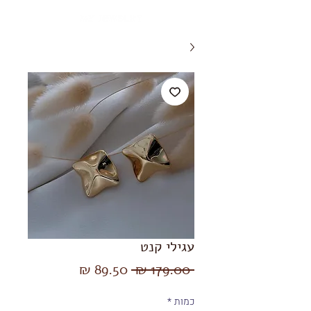
עגילי קנט
מחיר
מחיר
 ‏179.00 ‏₪ 
רגיל
מבצע
כמות
*