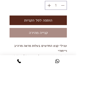
הוספה לסל הקניות
קנייה מהירה
עגילי קנט החדשים בעלות מראה מרהיב
וייחודי
מעוצבת בסגנון וינטג׳ ועשוית פליז מצופה
זהב 18K.
*על מנת לשמור על אורח חיי הציפוי יש
להימנע ממגע ישיר עם בשמים, מקלחות
ובריכות.