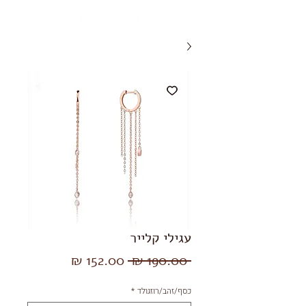
עגילי קלייר
מחיר
מחיר
 ‏190.00 ‏₪ 
רגיל
מבצע
כסף/זהב/רוזגולד
*