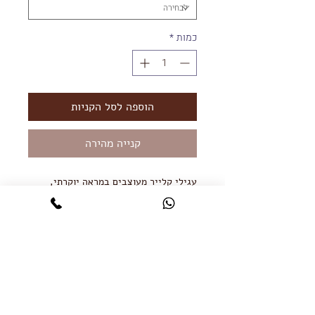
כמות
*
הוספה לסל הקניות
קנייה מהירה
עגילי קלייר מעוצבים במראה יוקרתי,
עגילי קלייר ישתלבו עם כל עגיל נוסף.
העגיל מעוצב עגיל חישוק עם שרשראות
מדורגות נופלות ובקצה תליון טיפה משובץ.
העגיל מגיע בכסף 925 ובציפוי זהב אדום
18K.