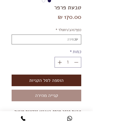
טבעת פרפר
מחיר
כסף/זהב/רוזגולד
*
כמות
*
הוספה לסל הקניות
קנייה מהירה
טבעת פרפר מכסף בשיבוץ זרקונים מגיעה
גם בציפוי זהב אדום (רוזגולד) 14K.
הטבעת פתוחה באמצע ניתן להגדיל
ולהקטין.